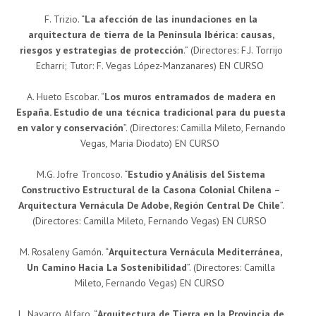
F. Trizio. “
La afección de las inundaciones en la
arquitectura de tierra de la Península Ibérica: causas,
riesgos y estrategias de protección
.” (Directores: F.J. Torrijo
Echarri; Tutor: F. Vegas López-Manzanares) EN CURSO
A. Hueto Escobar. “
Los muros entramados de madera en
España. Estudio de una técnica tradicional para du puesta
en valor y conservación
”. (Directores: Camilla Mileto, Fernando
Vegas, Maria Diodato) EN CURSO
M.G. Jofre Troncoso. “
Estudio y Análisis del Sistema
Constructivo Estructural de la Casona Colonial Chilena –
Arquitectura Vernácula De Adobe, Región Central De Chile
”.
(Directores: Camilla Mileto, Fernando Vegas) EN CURSO
M. Rosaleny Gamón. “
Arquitectura Vernácula Mediterránea,
Un Camino Hacia La Sostenibilidad
”. (Directores: Camilla
Mileto, Fernando Vegas) EN CURSO
L. Navarro Alfaro. “
Arquitectura de Tierra en la Provincia de